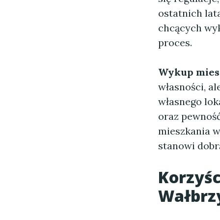
ostatnich la
chcących wyk
proces.
Wykup mies
własności, al
własnego lok
oraz pewność
mieszkania w
stanowi dobrą
Korzyśc
Wałbrz