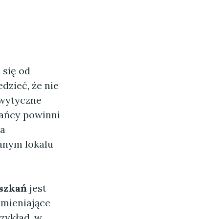
 się od
dzieć, że nie
 wytyczne
kańcy powinni
ia
anym lokalu
szkań
jest
zmieniające
zykład, w