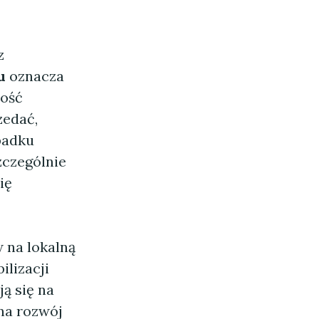
z
u
oznacza
wość
edać,
padku
zczególnie
ię
 na lokalną
ilizacji
ą się na
 na rozwój