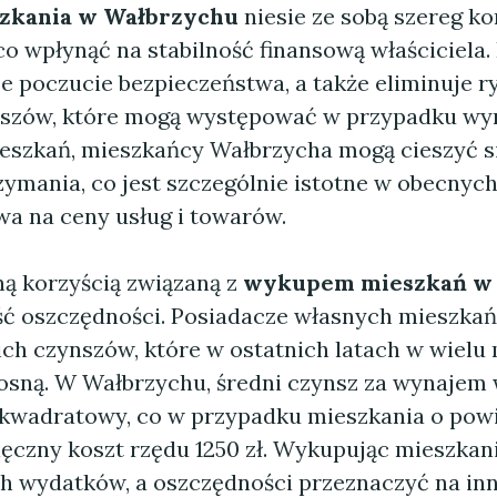
zkania w Wałbrzychu
niesie ze sobą szereg ko
o wpłynąć na stabilność finansową właściciela.
je poczucie bezpieczeństwa, a także eliminuje r
szów, które mogą występować w przypadku wyn
szkań, mieszkańcy Wałbrzycha mogą cieszyć si
zymania, co jest szczególnie istotne w obecnych
wa na ceny usług i towarów.
ną korzyścią związaną z
wykupem mieszkań w
ść oszczędności. Posiadacze własnych mieszkań
ich czynszów, które w ostatnich latach w wielu
 rosną. W Wałbrzychu, średni czynsz za wynajem
r kwadratowy, co w przypadku mieszkania o pow
ięczny koszt rzędu 1250 zł. Wykupując mieszkan
h wydatków, a oszczędności przeznaczyć na inne