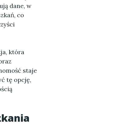
ują dane, w
zkań, co
zyści
ja, która
oraz
chomość staje
ć tę opcję,
ością
zkania