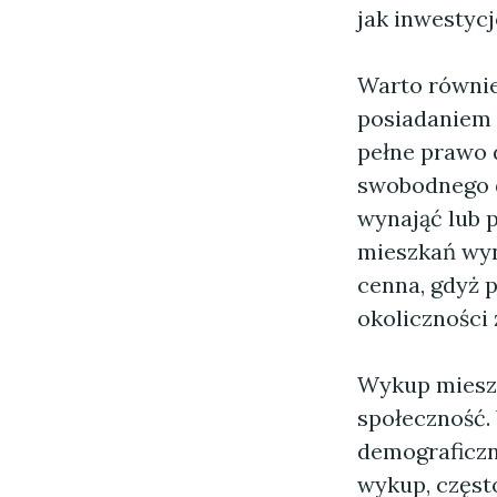
jak inwestycj
Warto równie
posiadaniem 
pełne prawo 
swobodnego 
wynająć lub 
mieszkań wyn
cenna, gdyż 
okoliczności
Wykup mieszk
społeczność. 
demograficzn
wykup, często