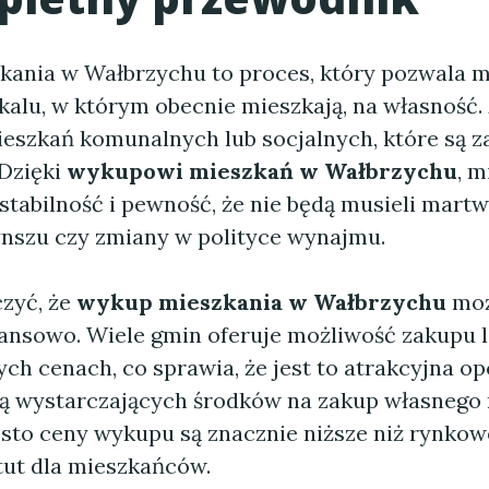
ania w Wałbrzychu to proces, który pozwala 
okalu, w którym obecnie mieszkają, na własność.
ieszkań komunalnych lub socjalnych, które są 
 Dzięki
wykupowi mieszkań w Wałbrzychu
, 
tabilność i pewność, że nie będą musieli martwi
nszu czy zmiany w polityce wynajmu.
zyć, że
wykup mieszkania w Wałbrzychu
moż
nansowo. Wiele gmin oferuje możliwość zakupu 
ch cenach, co sprawia, że jest to atrakcyjna op
ją wystarczających środków na zakup własnego
ęsto ceny wykupu są znacznie niższe niż rynkow
ut dla mieszkańców.