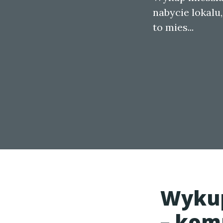
nabycie lokalu
to mies...
Wykup
– kom