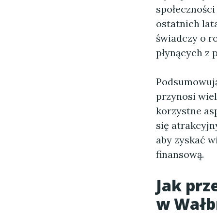
społeczności
ostatnich la
świadczy o r
płynących z 
Podsumowuj
przynosi wiel
korzystne as
się atrakcyj
aby zyskać w
finansową.
Jak prz
w Wałb