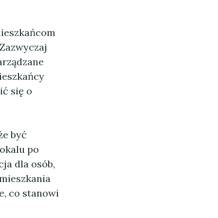
mieszkańcom
 Zazwyczaj
zarządzane
mieszkańcy
ć się o
e być
lokalu po
cja dla osób,
 mieszkania
e, co stanowi