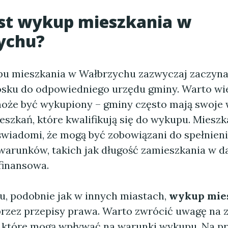
est wykup mieszkania w
ychu?
u mieszkania w Wałbrzychu zazwyczaj zaczyna
osku do odpowiedniego urzędu gminy. Warto wie
może być wykupiony – gminy często mają swoje
eszkań, które kwalifikują się do wykupu. Miesz
świadomi, że mogą być zobowiązani do spełnien
warunków, takich jak długość zamieszkania w d
finansowa.
, podobnie jak w innych miastach,
wykup mie
rzez przepisy prawa. Warto zwrócić uwagę na 
e, które mogą wpływać na warunki wykupu. Na pr