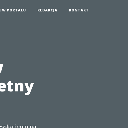
J W PORTALU
REDAKCJA
KONTAKT
w
etny
ieszkańcom na