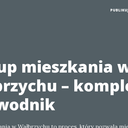
PUBLIKU
p mieszkania 
rzychu – kompl
wodnik
nia w Wałbrzychu to proces, który pozwala m