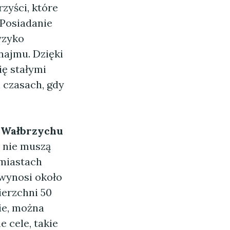
rzyści, które
 Posiadanie
yzyko
ajmu. Dzięki
ę stałymi
 czasach, gdy
 Wałbrzychu
 nie muszą
 miastach
 wynosi około
ierzchni 50
ie, można
 cele, takie