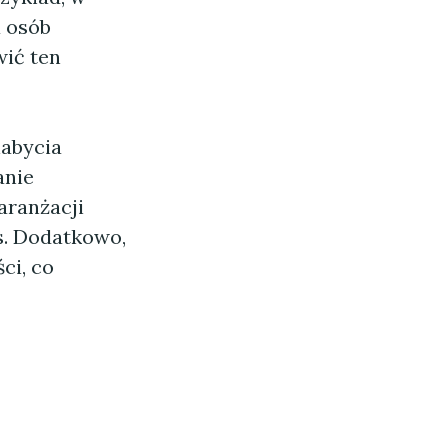
 osób
wić ten
nabycia
anie
aranżacji
s. Dodatkowo,
ci, co