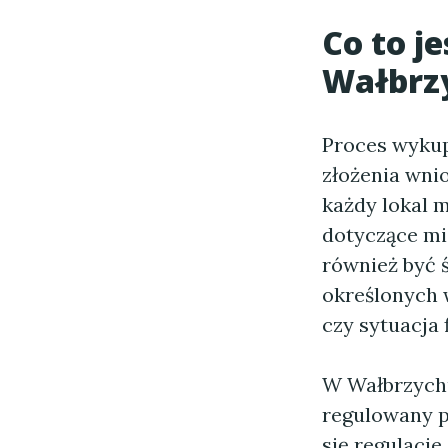
Co to j
Wałbrz
Proces wykup
złożenia wni
każdy lokal 
dotyczące mi
również być 
określonych 
czy sytuacja 
W Wałbrzychu
regulowany p
się regulacj