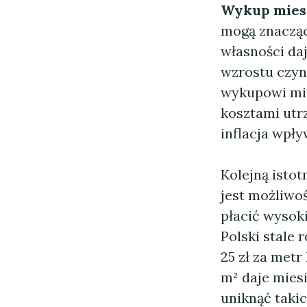
Wykup mies
mogą znacząc
własności da
wzrostu czyn
wykupowi mie
kosztami utr
inflacja wpły
Kolejną istot
jest możliwo
płacić wysok
Polski stale
25 zł za met
m² daje mies
uniknąć takic