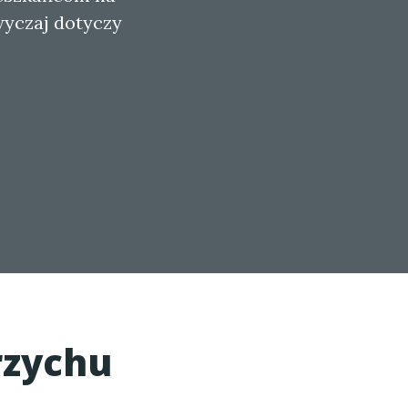
wyczaj dotyczy
rzychu