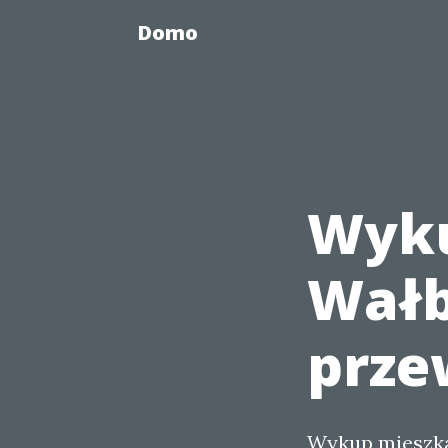
Domo
Wyku
Wałb
prze
Wykup mieszka