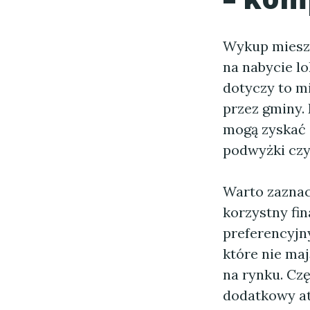
Wykup mieszk
na nabycie l
dotyczy to m
przez gminy.
mogą zyskać s
podwyżki czy
Warto zaznac
korzystny fi
preferencyjny
które nie ma
na rynku. Cz
dodatkowy at