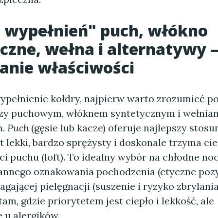
 wypełnień" puch, włókno
czne, wełna i alternatywy 
anie właściwości
ypełnienie kołdry, najpierw warto zrozumieć 
dzy puchowym, włóknem syntetycznym i wełnia
m.
Puch
(gęsie lub kacze) oferuje najlepszy stosun
t lekki, bardzo sprężysty i doskonale trzyma cie
ci puchu (loft). To idealny wybór na chłodne noc
nnego oznakowania pochodzenia (etyczne pozy
gającej pielęgnacji (suszenie i ryzyko zbrylania
tam, gdzie priorytetem jest ciepło i lekkość, ale
 u alergików.