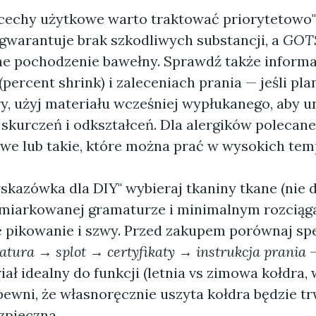
i cechy użytkowe warto traktować priorytetowo
gwarantuje brak szkodliwych substancji, a
GOT
ne pochodzenie bawełny. Sprawdź także informa
(percent shrink) i zaleceniach prania — jeśli pla
y, użyj materiału wcześniej wypłukanego, aby u
skurczeń i odkształceń. Dla alergików polecane
we lub takie, które można prać w wysokich tem
skazówka dla DIY" wybieraj tkaniny tkane (nie 
 umiarkowanej gramaturze i minimalnym rozciąg
e pikowanie i szwy. Przed zakupem porównaj spe
tura → splot → certyfikaty → instrukcja prania
—
ał idealny do funkcji (letnia vs zimowa kołdra, 
apewni, że własnoręcznie uszyta kołdra będzie tr
zpieczna.