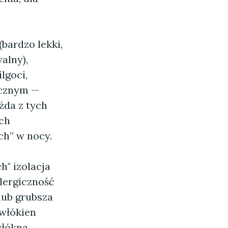
(bardzo lekki,
alny),
lgoci,
ycznym —
żda z tych
ych
ch” w nocy.
h" izolacja
alergiczność
lub grubsza
 włókien
włókna