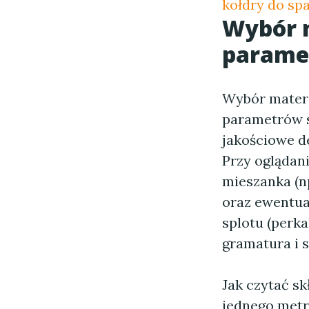
kołdry do sp
Wybór m
paramet
Wybór materi
parametrów sp
jakościowe d
Przy oglądani
mieszanka (n
oraz ewentual
splotu (perka
gramatura i s
Jak czytać s
jednego metr