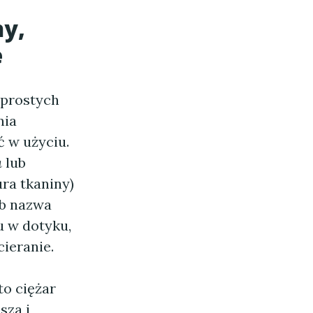
ny,
e
 prostych
nia
ć w użyciu.
a
lub
ra tkaniny)
ub nazwa
u w dotyku,
cieranie.
o ciężar
sza i