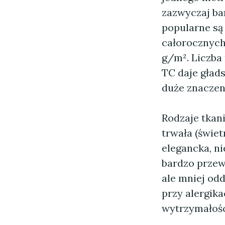
zazwyczaj bar
popularne są 
całorocznych
g/m². Liczba 
TC daje gład
duże znaczen
Rodzaje tkani
trwała (świet
elegancka, ni
bardzo przewi
ale mniej odd
przy alergika
wytrzymałości