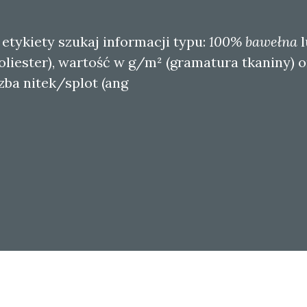
 etykiety szukaj informacji typu:
100% bawełna
l
liester), wartość w g/m² (gramatura tkaniny) o
zba nitek/splot (ang