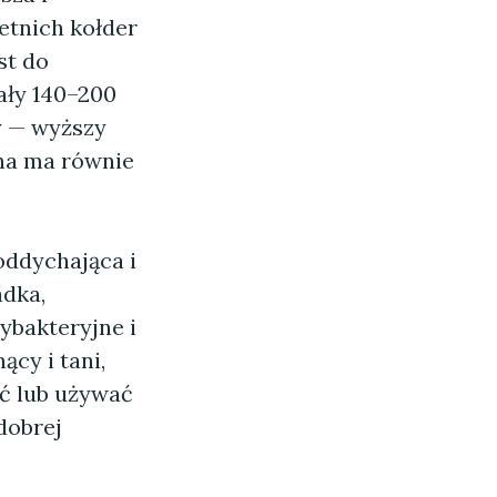
etnich kołder
st do
ały 140–200
ny — wyższy
kna ma równie
oddychająca i
adka,
tybakteryjne i
cy i tani,
ać lub używać
dobrej