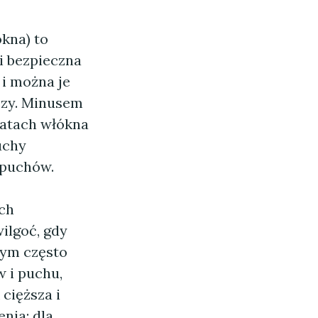
ókna) to
 i bezpieczna
 i można je
czy. Minusem
latach włókna
uchy
 puchów.
ch
ilgoć, gdy
nym często
w i puchu,
cięższa i
nia; dla