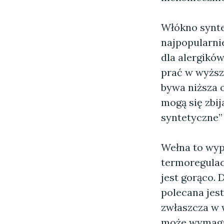
Włókno syntet
najpopularnie
dla alergików
prać w wyższ
bywa niższa 
mogą się zbi
syntetyczne”
Wełna to wyp
termoregulac
jest gorąco.
polecana jes
zwłaszcza w 
może wymagać