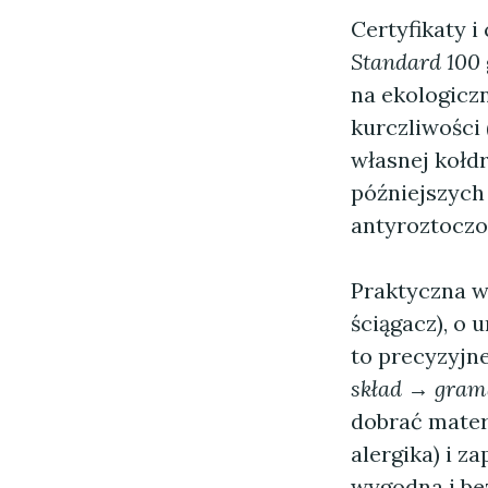
Certyfikaty 
Standard 100
na ekologicz
kurczliwości 
własnej kołdr
późniejszych 
antyroztoczo
Praktyczna w
ściągacz), o
to precyzyjn
skład → grama
dobrać materi
alergika) i z
wygodna i be