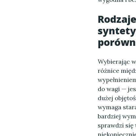
Rodzaje
syntety
porówn
Wybierając w
różnice mię
wypełnienie
do wagi — jes
dużej objętoś
wymaga stara
bardziej wyma
sprawdzi się 
niekoniecznie