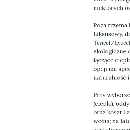
niektórych o
Poza trzema 
luksusowy, do
Tencel/Lyocel
ekologiczne 
łączące ciepł
opcji ma spec
naturalność i
Przy wyborze
(ciepło), odd
oraz koszt i 
wełna; na lat
syntetycznyc