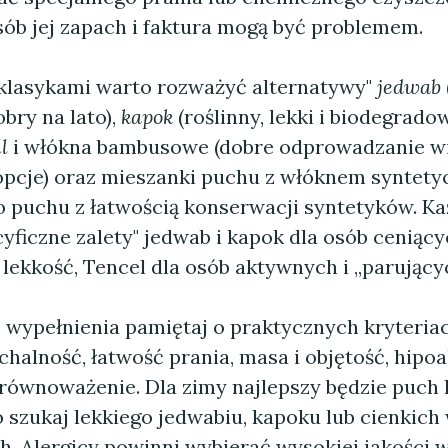
sób jej zapach i faktura mogą być problemem.
klasykami warto rozważyć alternatywy"
jedwab
bry na lato),
kapok
(roślinny, lekki i biodegradow
l
i włókna bambusowe (dobre odprowadzanie wi
opcje) oraz mieszanki puchu z włóknem syntet
o puchu z łatwością konserwacji syntetyków. Ka
yficzne zalety" jedwab i kapok dla osób ceniąc
 lekkość, Tencel dla osób aktywnych i „parujący
 wypełnienia pamiętaj o praktycznych kryteriac
ychalność, łatwość prania, masa i objętość, hipo
zrównoważenie. Dla zimy najlepszy będzie puch 
o szukaj lekkiego jedwabiu, kapoku lub cienkich
h. Alergicy powinni wybierać wysokiej jakości 