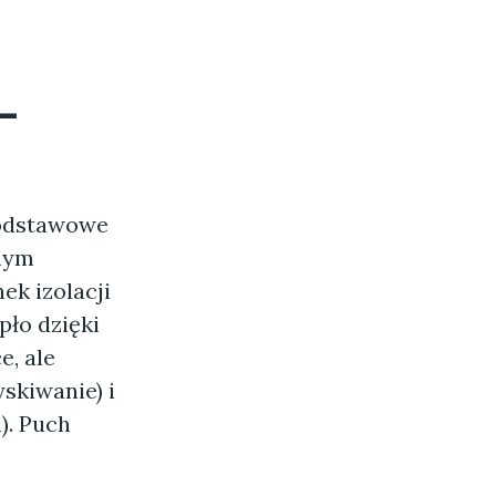
—
podstawowe
nym
ek izolacji
pło dzięki
e, ale
skiwanie) i
). Puch