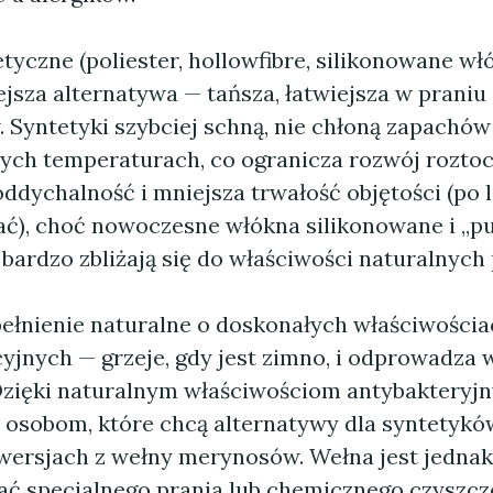
yczne (poliester, hollowfibre, silikonowane wł
jsza alternatywa — tańsza, łatwiejsza w praniu
. Syntetyki szybciej schną, nie chłoną zapachów
ych temperaturach, co ogranicza rozwój rozto
oddychalność i mniejsza trwałość objętości (po 
jać), choć nowoczesne włókna silikonowane i „p
 bardzo zbliżają się do właściwości naturalnych
ełnienie naturalne o doskonałych właściwościa
yjnych — grzeje, gdy jest zimno, i odprowadza w
 Dzięki naturalnym właściwościom antybakteryj
t osobom, które chcą alternatywy dla syntetykó
wersjach z wełny merynosów. Wełna jest jednak 
 specjalnego prania lub chemicznego czyszcze