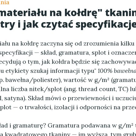
ania
ateriału na kołdrę" tkani
ry i jak czytać specyfikacj
ału na kołdrę zaczyna się od zrozumienia kilku
ecyfikacji — skład, gramatura, splot i oznacze
ecydują o tym, jak kołdra będzie się zachowywa
u etykiety szukaj informacji typu"
100% bawełn
p. bawełna/poliester), wartość w g/m² (gramatu
na liczba nitek/splot (ang. thread count, TC) l
l, satyna). Skład mówi o przewiewności i uczuci
plot — o trwałości, izolacji i odporności na prze
kład i gramaturę? Gramatura podawana w g/m² t
a kwadratowego tkaniny — im wyższa, tym grub