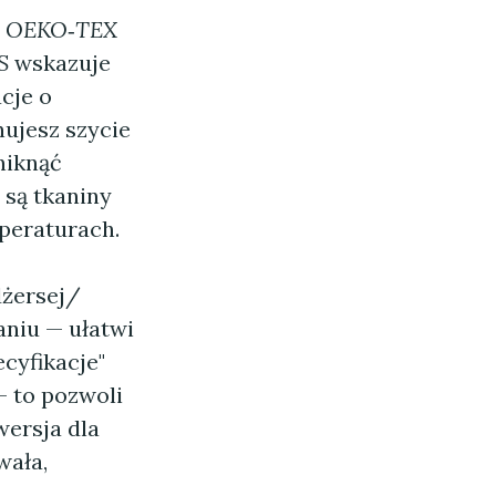
"
OEKO‑TEX
S
wskazuje
cje o
nujesz szycie
niknąć
 są tkaniny
peraturach.
dżersej/
aniu — ułatwi
cyfikacje"
 to pozwoli
wersja dla
wała,