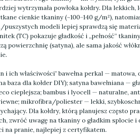
dziej wytrzymała powłoka kołdry. Dla lekkich, l
tkane cienkie tkaniny (~100–140 g/m²), natomia
/puszystych modeli lepiej sprawdzą się materi
nitek (TC) pokazuje gładkość i „pełność” tkani
szą powierzchnię (satyna), ale sama jakość włó
ie.
n i ich właściwości" bawełna perkal — matowa, 
na baza dla kołder DIY); satyna bawełniana — gł
eco cieplejsza; bambus i lyocell — naturalne, an
ewne; mikrofibra/poliester — lekki, szybkoschną
ychający. Dla kołdry, którą planujesz często pr
ch, zwróć uwagę na tkaniny o gładkim splocie i 
 na pranie, najlepiej z certyfikatem.