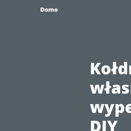
Domo
Kołdr
włas
wype
DIY