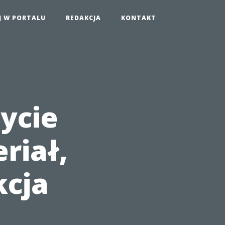
J W PORTALU
REDAKCJA
KONTAKT
zycie
riał,
kcja