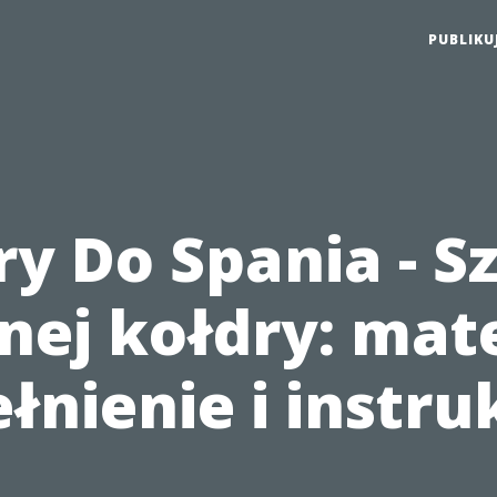
PUBLIKU
y Do Spania - S
nej kołdry: mate
łnienie i instru