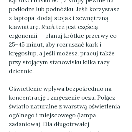
kąt łokci blisko 90°, a stopy pewnie na
podłodze lub podnóżku. Jeśli korzystasz
z laptopa, dodaj stojak i zewnętrzną
klawiaturę.
Ruch
też jest częścią
ergonomii — planuj krótkie przerwy co
25–45 minut, aby rozruszać kark i
kręgosłup, a jeśli możesz, pracuj także
przy stojącym stanowisku kilka razy
dziennie.
Oświetlenie wpływa bezpośrednio na
koncentrację i zmęczenie oczu. Połącz
światło naturalne z warstwą oświetlenia
ogólnego i miejscowego (lampa
zadaniowa). Dla długotrwałej