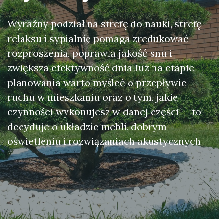
Wyraźny podział na strefę do nauki, strefę
relaksu i sypialnię pomaga zredukować
rozproszenia, poprawia jakość snu i
zwiększa efektywność dnia Już na etapie
planowania warto myśleć o przepływie
ruchu w mieszkaniu oraz o tym, jakie
czynności wykonujesz w danej części — to
decyduje o układzie mebli, dobrym
oświetleniu i rozwiązaniach akustycznych