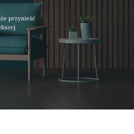
że przynieść
ększej