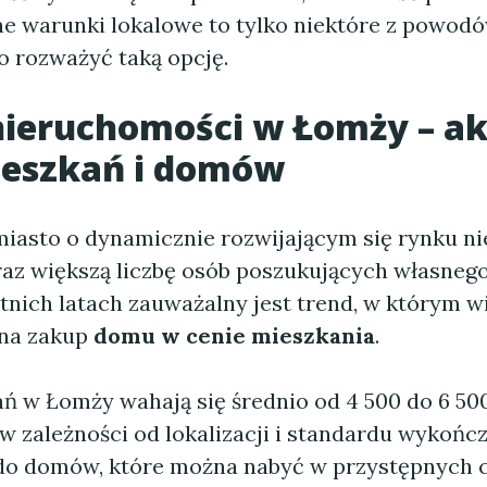
ne warunki lokalowe to tylko niektóre z powodó
o rozważyć taką opcję.
ieruchomości w Łomży – ak
ieszkań i domów
miasto o dynamicznie rozwijającym się rynku n
raz większą liczbę osób poszukujących własneg
tnich latach zauważalny jest trend, w którym w
 na zakup
domu w cenie mieszkania
.
ń w Łomży wahają się średnio od 4 500 do 6 500
w zależności od lokalizacji i standardu wykońc
o domów, które można nabyć w przystępnych c