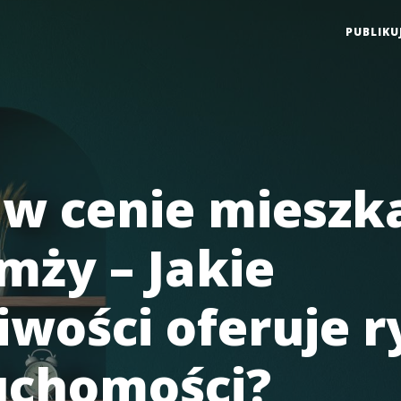
PUBLIKU
w cenie mieszk
mży – Jakie
iwości oferuje 
uchomości?