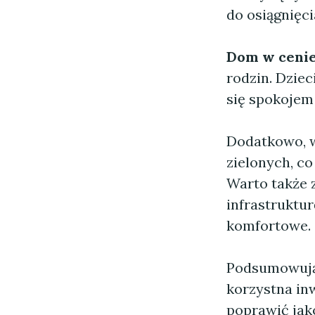
do osiągnięci
Dom w cenie
rodzin. Dziec
się spokojem 
Dodatkowo, w
zielonych, c
Warto także z
infrastruktur
komfortowe.
Podsumowują
korzystna in
poprawić jak