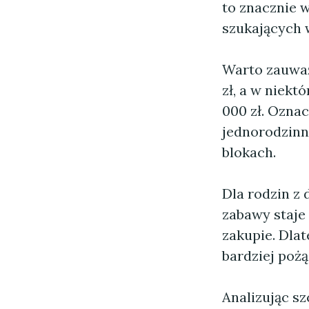
to znacznie 
szukających w
Warto zauważ
zł, a w niekt
000 zł. Ozna
jednorodzinn
blokach.
Dla rodzin z
zabawy staje
zakupie. Dlat
bardziej poż
Analizując s