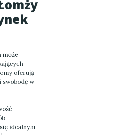
 Łomży
rynek
ra może
ukających
domy oferują
 i swobodę w
iwość
ób
 się idealnym