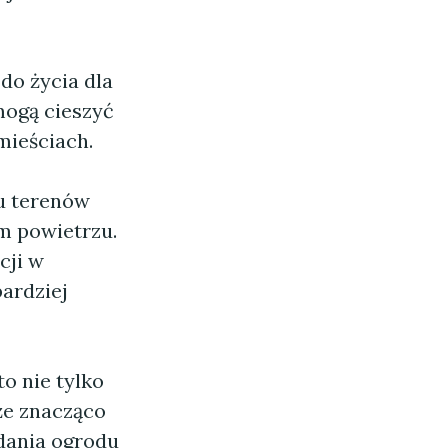
do życia dla
mogą cieszyć
mieściach.
żu terenów
m powietrzu.
cji w
bardziej
to nie tylko
że znacząco
adania ogrodu