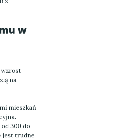
ń z
mu w
 wzrost
zią na
ami mieszkań
cyjna.
 od 300 do
 jest trudne