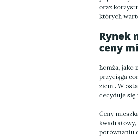
oraz korzyst
których wart
Rynek n
ceny m
Łomża, jako 
przyciąga co
ziemi. W osta
decyduje się
Ceny mieszka
kwadratowy, 
porównaniu d