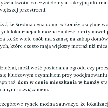
wyższa kwota, co czyni domy atrakcyjną alterna
iększej przestrzeni.
yć, że średnia cena domu w Łomży oscyluje wo
órych lokalizacjach można znaleźć oferty nawet 
cza to, że wiele osób ma szansę na zakup domów
ych, które często mają większy metraż niż mie
 dziećmi, możliwość posiadania ogrodu czy przes
 się kluczowym czynnikiem przy podejmowaniu 
ego też,
dom w cenie mieszkania w Łomży
sta
ądanym rozwiązaniem.
zczegółowo rynek, można zauważyć, że lokalizac