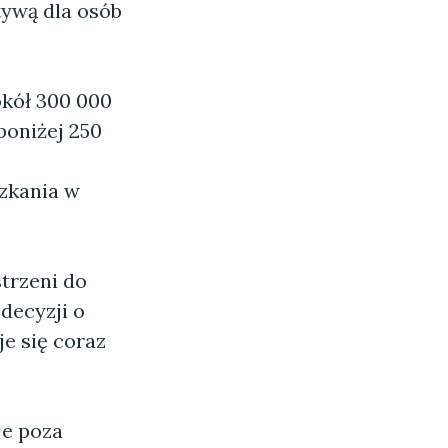
tywą dla osób
kół 300 000
poniżej 250
szkania w
trzeni do
decyzji o
je się coraz
je poza