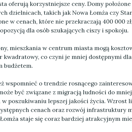
ta oferują korzystniejsze ceny. Domy położone
ych dzielnicach, takich jak Nowa Łomża czy Sta
ne w cenach, które nie przekraczają 400 000 zł,
opozycją dla osób szukających ciszy i spokoju.
rony, mieszkania w centrum miasta mogą koszto
r kwadratowy, co czyni je mniej dostępnymi dla
m budżetem.
ż wspomnieć o trendzie rosnącego zainteres
może być związane z migracją ludności do mnie
w poszukiwaniu lepszej jakości życia. Wzrost li
stępnych cenach oraz rozwój infrastruktury m
e Łomża staje się coraz bardziej atrakcyjnym mi