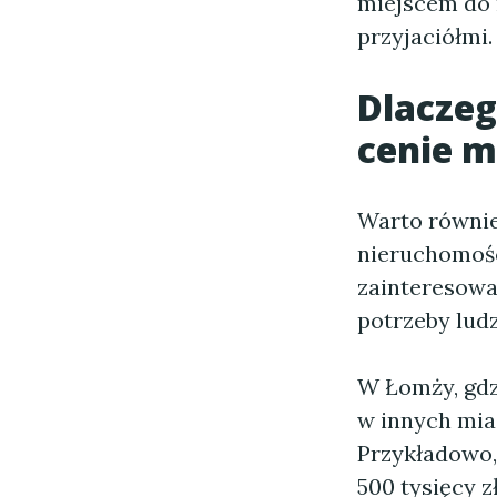
miejscem do r
przyjaciółmi.
Dlacze
cenie m
Warto równie
nieruchomośc
zainteresowa
potrzeby ludz
W Łomży, gdz
w innych mias
Przykładowo,
500 tysięcy z