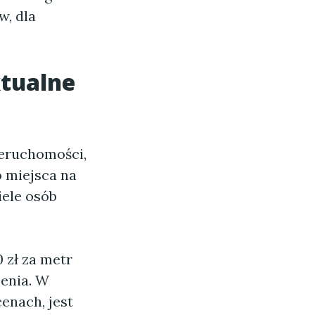
w, dla
tualne
ieruchomości,
o miejsca na
iele osób
 zł za metr
zenia. W
enach, jest