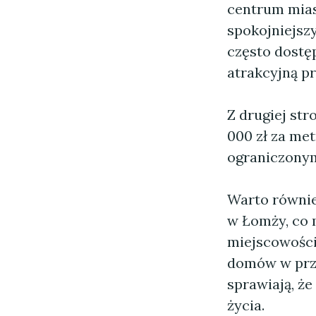
centrum mias
spokojniejsz
często dostęp
atrakcyjną pr
Z drugiej st
000 zł za met
ograniczony
Warto równie
w Łomży, co 
miejscowości 
domów w przy
sprawiają, ż
życia.