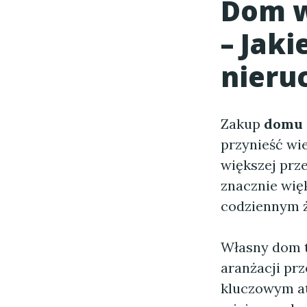
Dom w
– Jaki
nieru
Zakup
domu 
przynieść wie
większej prz
znacznie wię
codziennym ż
Własny dom to
aranżacji pr
kluczowym at