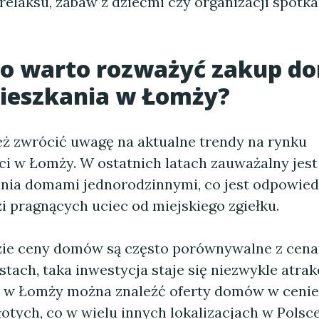
elaksu, zabaw z dziećmi czy organizacji spotka
go warto rozważyć zakup
do
ieszkania w Łomży
?
ż zwrócić uwagę na aktualne trendy na rynku
i w Łomży. W ostatnich latach zauważalny jest
nia domami jednorodzinnymi, co jest odpowied
i pragnących uciec od miejskiego zgiełku.
ie ceny domów są często porównywalne z cen
tach, taka inwestycja staje się niezwykle atrak
 w Łomży można znaleźć oferty domów w cenie
łotych, co w wielu innych lokalizacjach w Polsce